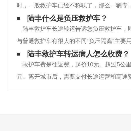
时，一般救护车已经不称职了，那么一辆专
的负压救护车应该是什么呢？1.负压救护车
陆丰什么是负压救护车？
陆丰救护车长途转运告诉您负压救护车，
治疗和转运传染病等特殊疾病时，可以大大
与普通救护车有很大的不同“负压隔离”主要
低医务人员交叉感染的概率，是抗击疫情的
患者的安荃隔离和运输。首先，它有一个独
陆丰救护车转运病人怎么收费？
中
救护车费是往返费，起价10元。超过5公
个空间里，它需要完成车内车外的空气交换
元。离开城市后，需要支付长途运营和高速
属于市场调整。此外，还有50元/人的大出血
材料、仪器和特殊止血材料除外)；使用的药