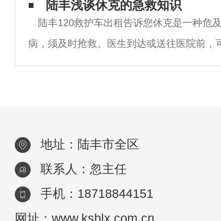
患者的安荃隔离和运输。首先，它有一个独
陆丰浅谈休克的急救知识
知道
陆丰120救护车出租告诉您休克是一种危
个空间里，它需要完成车内车外的空气交换
病，须及时抢救。医生到达或送往医院前，
进行抢救：1.尽量避免移动或影响患者，让
枕头，松开领口、胸罩和腰带，注意保温。
地址：陆丰市全区
联系人：忽主任
手机：18718844151
网址：www.ksblx.com.cn